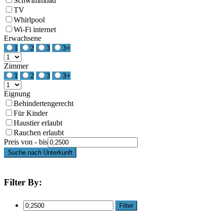
Schwimmbad
TV
Whirlpool
Wi-Fi internet
Erwachsene
1
2
3
3+
Zimmer
1
2
3
3+
Eignung
Behindertengerecht
Für Kinder
Haustier erlaubt
Rauchen erlaubt
Preis von - bis
Suche nach Unterkunft
Filter By:
Filter