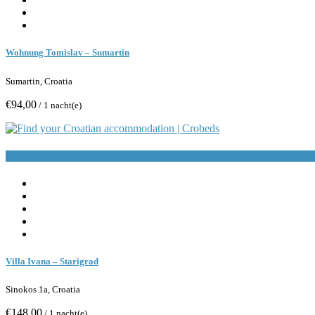
Wohnung Tomislav – Sumartin
Sumartin, Croatia
€94,00
/ 1 nacht(e)
Buchen
Villa Ivana – Starigrad
Sinokos 1a, Croatia
€148,00
/ 1 nacht(e)