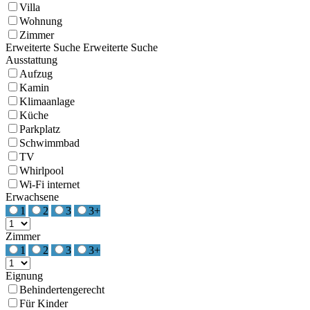
Villa
Wohnung
Zimmer
Erweiterte Suche
Erweiterte Suche
Ausstattung
Aufzug
Kamin
Klimaanlage
Küche
Parkplatz
Schwimmbad
TV
Whirlpool
Wi-Fi internet
Erwachsene
1
2
3
3+
Zimmer
1
2
3
3+
Eignung
Behindertengerecht
Für Kinder