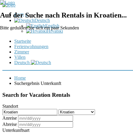
Auf der Suche nach Rentals in Kroatien...
EUR €
Deutsch
English
Bitte gedulden Sie sich ein paar Sekunden
Hrvatski
Startseite
Ferienwohnungen
Zimmer
Villen
Deutsch
Home
Suchergebnis Unterkunft
Search for Vacation Rentals
Standort
Anreise
Abreise
Unterkunftsart