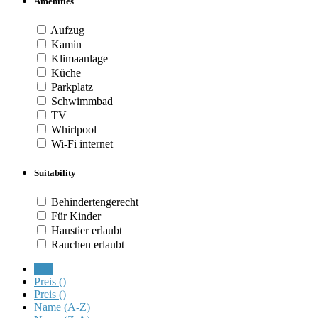
Amenities
Aufzug
Kamin
Klimaanlage
Küche
Parkplatz
Schwimmbad
TV
Whirlpool
Wi-Fi internet
Suitability
Behindertengerecht
Für Kinder
Haustier erlaubt
Rauchen erlaubt
Neu
Preis (
)
Preis (
)
Name (A-Z)