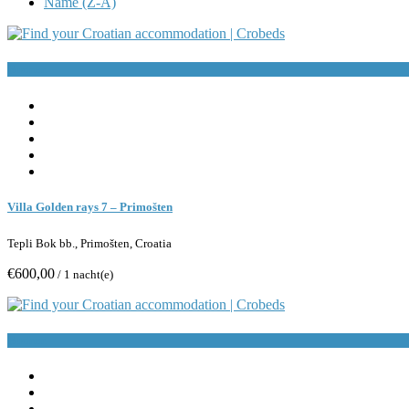
Name (Z-A)
Buchen
Villa Golden rays 7 – Primošten
Tepli Bok bb., Primošten, Croatia
€600,00
/ 1 nacht(e)
Buchen