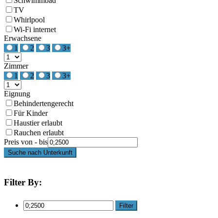
Schwimmbad
TV
Whirlpool
Wi-Fi internet
Erwachsene
1
2
3
3+
Zimmer
1
2
3
3+
Eignung
Behindertengerecht
Für Kinder
Haustier erlaubt
Rauchen erlaubt
Preis von - bis
Suche nach Unterkunft
Filter By:
Filter