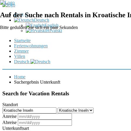
Auf der Suche nach Rentals in Kroatische In
EUR €
Deutsch
English
Bitte gedulden Sie sich ein paar Sekunden
Hrvatski
Startseite
Ferienwohnungen
Zimmer
Villen
Deutsch
Home
Suchergebnis Unterkunft
Search for Vacation Rentals
Standort
Anreise
Abreise
Unterkunftsart