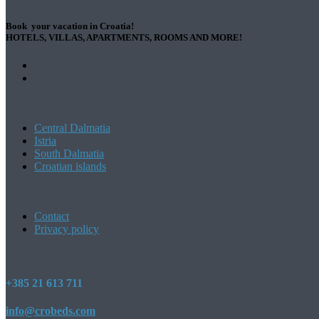
Book your vacation in Croatia!
HOTELS, VILLAS, APARTMENTS, ROOMS AND MORE!
Central Dalmatia
Istria
South Dalmatia
Croatian islands
Contact
Privacy policy
+385 21 613 711
info@crobeds.com