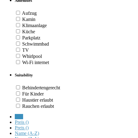
Amenities
Aufzug
Kamin
Klimaanlage
Küche
Parkplatz
Schwimmbad
TV
Whirlpool
Wi-Fi internet
Suitability
Behindertengerecht
Für Kinder
Haustier erlaubt
Rauchen erlaubt
Neu
Preis (
)
Preis (
)
Name (A-Z)