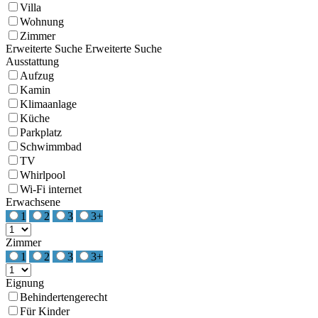
Villa
Wohnung
Zimmer
Erweiterte Suche
Erweiterte Suche
Ausstattung
Aufzug
Kamin
Klimaanlage
Küche
Parkplatz
Schwimmbad
TV
Whirlpool
Wi-Fi internet
Erwachsene
1
2
3
3+
Zimmer
1
2
3
3+
Eignung
Behindertengerecht
Für Kinder