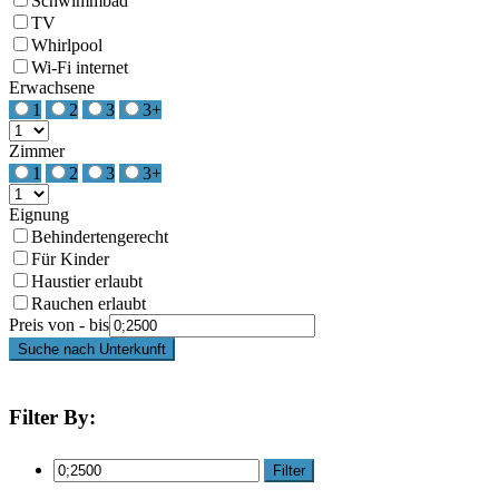
Schwimmbad
TV
Whirlpool
Wi-Fi internet
Erwachsene
1
2
3
3+
Zimmer
1
2
3
3+
Eignung
Behindertengerecht
Für Kinder
Haustier erlaubt
Rauchen erlaubt
Preis von - bis
Suche nach Unterkunft
Filter By:
Filter