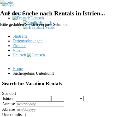
Auf der Suche nach Rentals in Istrien...
EUR €
Deutsch
English
Bitte gedulden Sie sich ein paar Sekunden
Hrvatski
Startseite
Ferienwohnungen
Zimmer
Villen
Deutsch
Home
Suchergebnis Unterkunft
Search for Vacation Rentals
Standort
Anreise
Abreise
Unterkunftsart