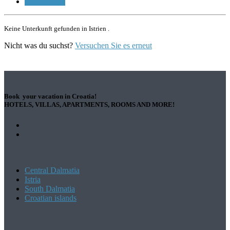
Name (Z-A)
Keine Unterkunft gefunden in Istrien .
Nicht was du suchst?
Versuchen Sie es erneut
Book your vacation in Croatia!
HOTELS, VILLAS, APARTMENTS, ROOMS AND MORE!
Central Dalmatia
Istria
South Dalmatia
Croatian islands