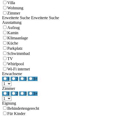
Villa
Wohnung
Zimmer
Erweiterte Suche
Erweiterte Suche
Ausstattung
Aufzug
Kamin
Klimaanlage
Küche
Parkplatz
Schwimmbad
TV
Whirlpool
Wi-Fi internet
Erwachsene
1
2
3
3+
Zimmer
1
2
3
3+
Eignung
Behindertengerecht
Für Kinder