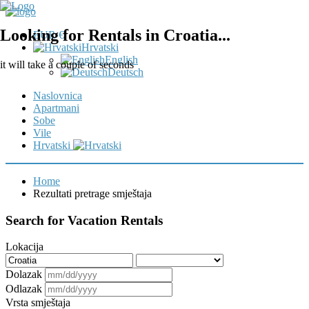
Looking for Rentals in Croatia...
EUR €
Hrvatski
English
it will take a couple of seconds
Deutsch
Naslovnica
Apartmani
Sobe
Vile
Hrvatski
Home
Rezultati pretrage smještaja
Search for Vacation Rentals
Lokacija
Dolazak
Odlazak
Vrsta smještaja