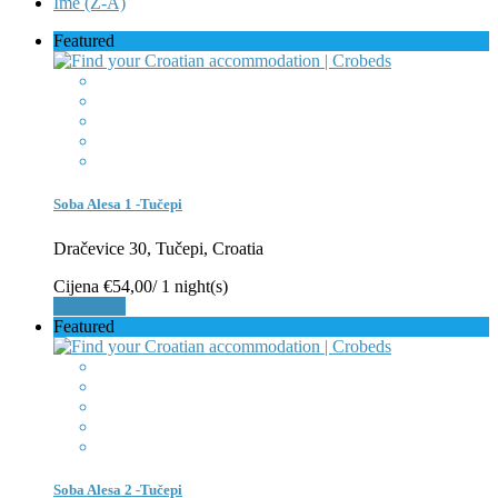
Ime (Z-A)
Featured
Soba Alesa 1 -Tučepi
Dračevice 30, Tučepi, Croatia
Cijena
€54,00
/ 1 night(s)
Rezerviraj
Featured
Soba Alesa 2 -Tučepi