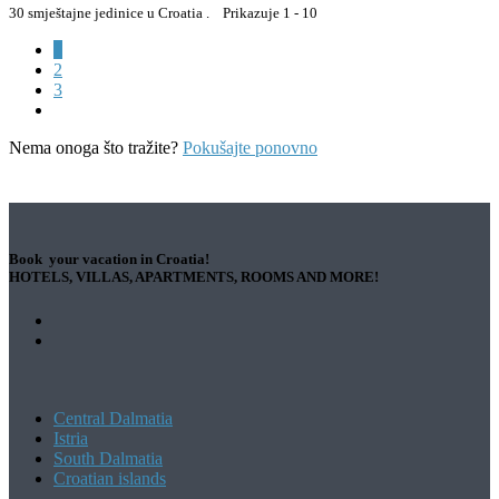
30 smještajne jedinice u Croatia . Prikazuje 1 - 10
1
2
3
Nema onoga što tražite?
Pokušajte ponovno
Book your vacation in Croatia!
HOTELS, VILLAS, APARTMENTS, ROOMS AND MORE!
Central Dalmatia
Istria
South Dalmatia
Croatian islands