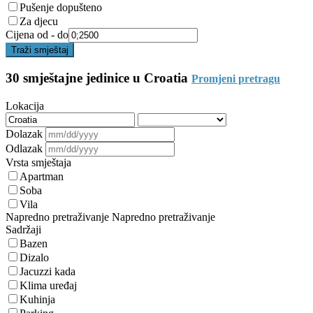
Pušenje dopušteno
Za djecu
Cijena od - do
Traži smještaj
30 smještajne jedinice u Croatia
Promjeni pretragu
Lokacija
Dolazak
Odlazak
Vrsta smještaja
Apartman
Soba
Vila
Napredno pretraživanje
Napredno pretraživanje
Sadržaji
Bazen
Dizalo
Jacuzzi kada
Klima uređaj
Kuhinja