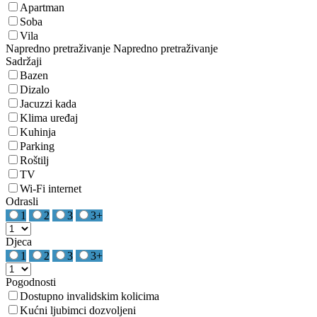
Apartman
Soba
Vila
Napredno pretraživanje
Napredno pretraživanje
Sadržaji
Bazen
Dizalo
Jacuzzi kada
Klima uređaj
Kuhinja
Parking
Roštilj
TV
Wi-Fi internet
Odrasli
1
2
3
3+
Djeca
1
2
3
3+
Pogodnosti
Dostupno invalidskim kolicima
Kućni ljubimci dozvoljeni