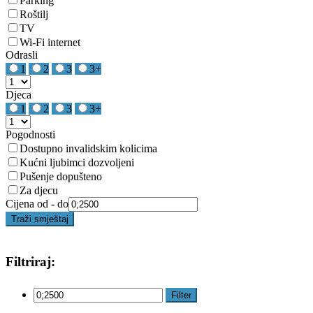
Parking
Roštilj
TV
Wi-Fi internet
Odrasli
1
2
3
3+
Djeca
1
2
3
3+
Pogodnosti
Dostupno invalidskim kolicima
Kućni ljubimci dozvoljeni
Pušenje dopušteno
Za djecu
Cijena od - do
Traži smještaj
Filtriraj:
Filter