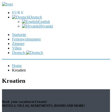
EUR €
Deutsch
English
Hrvatski
Startseite
Ferienwohnungen
Zimmer
Villen
Deutsch
Home
Kroatien
Kroatien
Book your vacation in Croatia!
HOTELS, VILLAS, APARTMENTS, ROOMS AND MORE!