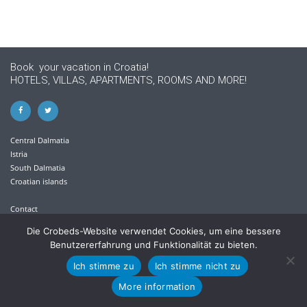
Book your vacation in Croatia!
HOTELS, VILLAS, APARTMENTS, ROOMS AND MORE!
Central Dalmatia
Istria
South Dalmatia
Croatian islands
Contact
Privacy policy
Die Crobeds-Website verwendet Cookies, um eine bessere
Benutzererfahrung und Funktionalität zu bieten.
+385 21 613 711
Ich stimme zu
Ich stimme nicht zu
info@crobeds.com
More information
Kralja Petra Krešimira IV. 30/1 , 21300 Makarska, Croatia