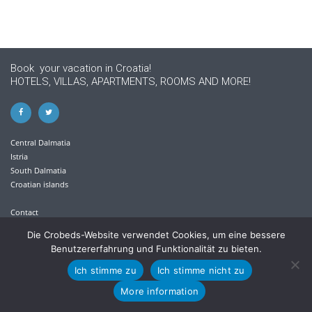
Book your vacation in Croatia!
HOTELS, VILLAS, APARTMENTS, ROOMS AND MORE!
Central Dalmatia
Istria
South Dalmatia
Croatian islands
Contact
Privacy policy
Die Crobeds-Website verwendet Cookies, um eine bessere
Benutzererfahrung und Funktionalität zu bieten.
+385 21 613 711
Ich stimme zu
Ich stimme nicht zu
info@crobeds.com
More information
Kralja Petra Krešimira IV. 30/1 , 21300 Makarska, Croatia