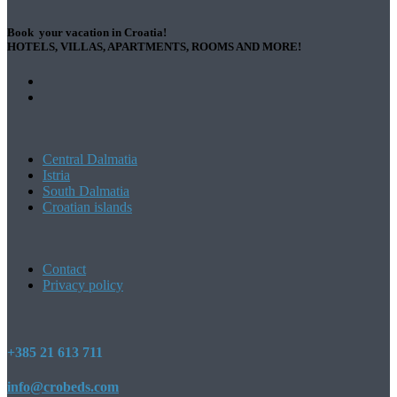
Book your vacation in Croatia!
HOTELS, VILLAS, APARTMENTS, ROOMS AND MORE!
Central Dalmatia
Istria
South Dalmatia
Croatian islands
Contact
Privacy policy
+385 21 613 711
info@crobeds.com