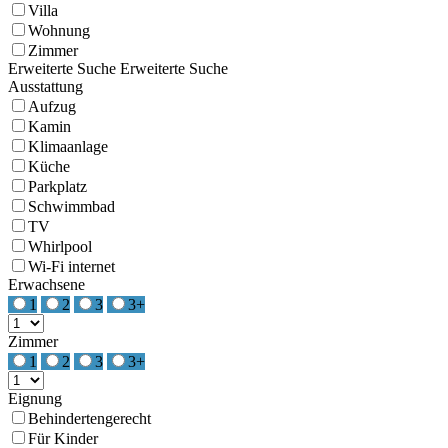
Villa
Wohnung
Zimmer
Erweiterte Suche
Erweiterte Suche
Ausstattung
Aufzug
Kamin
Klimaanlage
Küche
Parkplatz
Schwimmbad
TV
Whirlpool
Wi-Fi internet
Erwachsene
1
2
3
3+
Zimmer
1
2
3
3+
Eignung
Behindertengerecht
Für Kinder