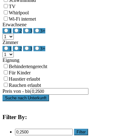
Schwimmbad
TV
Whirlpool
Wi-Fi internet
Erwachsene
1
2
3
3+
Zimmer
1
2
3
3+
Eignung
Behindertengerecht
Für Kinder
Haustier erlaubt
Rauchen erlaubt
Preis von - bis
Suche nach Unterkunft
Filter By:
Filter