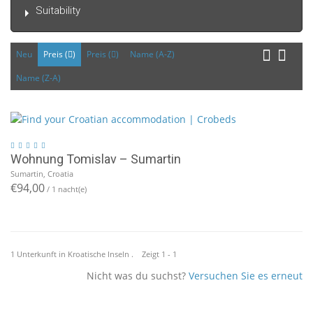
Suitability
Neu
Preis (
)
Preis (
)
Name (A-Z)
Name (Z-A)
Wohnung Tomislav – Sumartin
Sumartin, Croatia
€94,00
/ 1 nacht(e)
1 Unterkunft in Kroatische Inseln . Zeigt 1 - 1
Nicht was du suchst?
Versuchen Sie es erneut