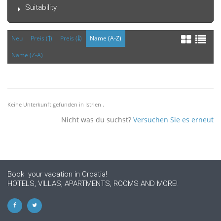
Suitability
Neu
Preis (
)
Preis (
)
Name (A-Z)
Name (Z-A)
Keine Unterkunft gefunden in Istrien .
Nicht was du suchst?
Versuchen Sie es erneut
Book your vacation in Croatia!
HOTELS, VILLAS, APARTMENTS, ROOMS AND MORE!