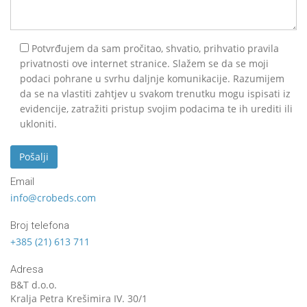
Potvrđujem da sam pročitao, shvatio, prihvatio pravila
privatnosti ove internet stranice. Slažem se da se moji
podaci pohrane u svrhu daljnje komunikacije. Razumijem
da se na vlastiti zahtjev u svakom trenutku mogu ispisati iz
evidencije, zatražiti pristup svojim podacima te ih urediti ili
ukloniti.
Email
info@crobeds.com
Broj telefona
+385 (21) 613 711
Adresa
B&T d.o.o.
Kralja Petra Krešimira IV. 30/1