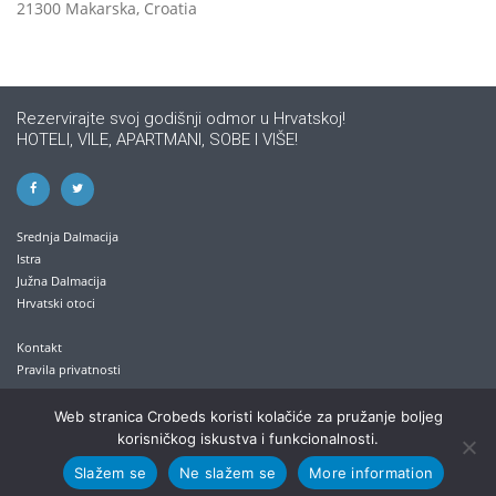
21300 Makarska, Croatia
Rezervirajte svoj godišnji odmor u Hrvatskoj!
HOTELI, VILE, APARTMANI, SOBE I VIŠE!
Srednja Dalmacija
Istra
Južna Dalmacija
Hrvatski otoci
Kontakt
Pravila privatnosti
+385 21 613 711
Web stranica Crobeds koristi kolačiće za pružanje boljeg
korisničkog iskustva i funkcionalnosti.
info@crobeds.com
Slažem se
Ne slažem se
More information
Kralja Petra Krešimira IV. 30/1 , 21300 Makarska, Hrvatska