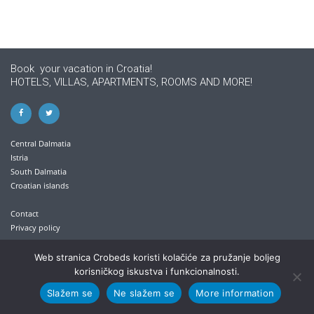
Book your vacation in Croatia!
HOTELS, VILLAS, APARTMENTS, ROOMS AND MORE!
Central Dalmatia
Istria
South Dalmatia
Croatian islands
Contact
Privacy policy
+385 21 613 711
Web stranica Crobeds koristi kolačiće za pružanje boljeg
korisničkog iskustva i funkcionalnosti.
info@crobeds.com
Slažem se
Ne slažem se
More information
Kralja Petra Krešimira IV. 30/1 , 21300 Makarska, Croatia