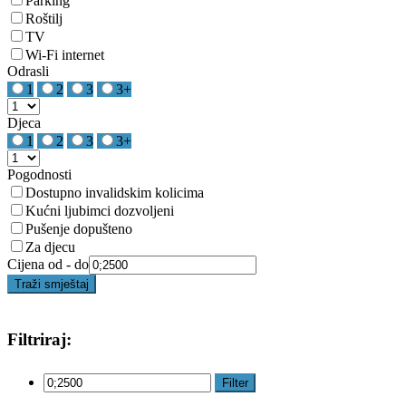
Parking
Roštilj
TV
Wi-Fi internet
Odrasli
1
2
3
3+
Djeca
1
2
3
3+
Pogodnosti
Dostupno invalidskim kolicima
Kućni ljubimci dozvoljeni
Pušenje dopušteno
Za djecu
Cijena od - do
Traži smještaj
Filtriraj:
Filter