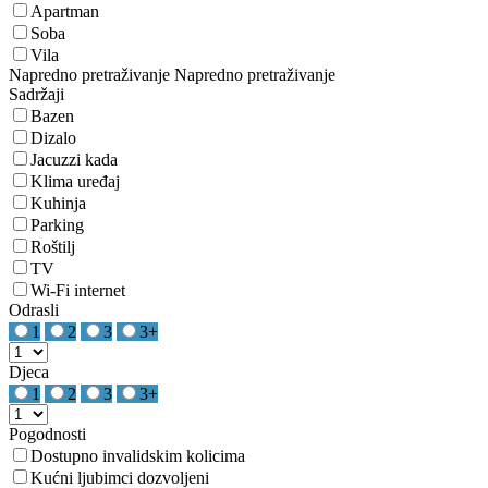
Apartman
Soba
Vila
Napredno pretraživanje
Napredno pretraživanje
Sadržaji
Bazen
Dizalo
Jacuzzi kada
Klima uređaj
Kuhinja
Parking
Roštilj
TV
Wi-Fi internet
Odrasli
1
2
3
3+
Djeca
1
2
3
3+
Pogodnosti
Dostupno invalidskim kolicima
Kućni ljubimci dozvoljeni