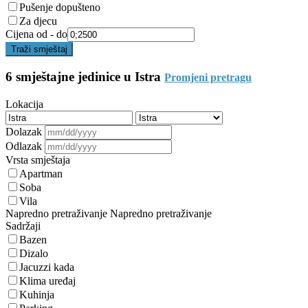
Pušenje dopušteno
Za djecu
Cijena od - do
Traži smještaj
6 smještajne jedinice u Istra
Promjeni pretragu
Lokacija
Dolazak
Odlazak
Vrsta smještaja
Apartman
Soba
Vila
Napredno pretraživanje
Napredno pretraživanje
Sadržaji
Bazen
Dizalo
Jacuzzi kada
Klima uređaj
Kuhinja