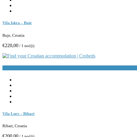
Vila Iskra – Buje
Buje, Croatia
€220,00
/ 1 noć(i)
Rezerviraj
Vila Luce – Ribari
Ribari, Croatia
€200,00
/ 1 noć(i)