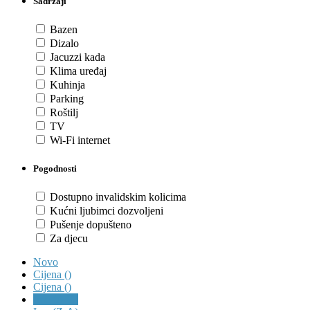
Sadržaji
Bazen
Dizalo
Jacuzzi kada
Klima uređaj
Kuhinja
Parking
Roštilj
TV
Wi-Fi internet
Pogodnosti
Dostupno invalidskim kolicima
Kućni ljubimci dozvoljeni
Pušenje dopušteno
Za djecu
Novo
Cijena (
)
Cijena (
)
Ime (A-Z)