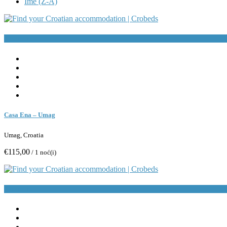
Ime (Z-A)
Rezerviraj
Casa Ena – Umag
Umag, Croatia
€115,00
/ 1 noć(i)
Rezerviraj