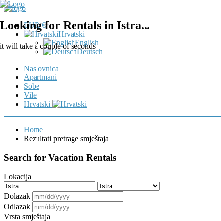
Looking for Rentals in Istra...
EUR €
Hrvatski
English
it will take a couple of seconds
Deutsch
Naslovnica
Apartmani
Sobe
Vile
Hrvatski
Home
Rezultati pretrage smještaja
Search for Vacation Rentals
Lokacija
Dolazak
Odlazak
Vrsta smještaja