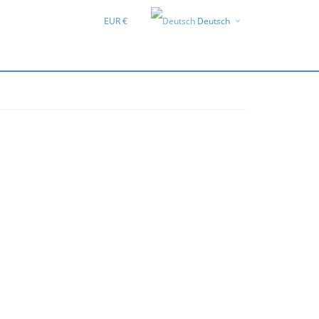
EUR €
Deutsch
English
Hrvatski