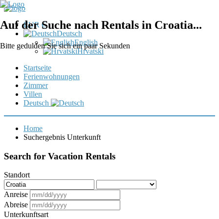
Auf der Suche nach Rentals in Croatia...
EUR €
Deutsch
English
Bitte gedulden Sie sich ein paar Sekunden
Hrvatski
Startseite
Ferienwohnungen
Zimmer
Villen
Deutsch
Home
Suchergebnis Unterkunft
Search for Vacation Rentals
Standort
Anreise
Abreise
Unterkunftsart