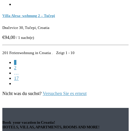
Villa Alesa- wohnung 2 – Tučepi
Dračevice 30, Tučepi, Croatia
€94,00
/ 1 nacht(e)
201 Ferienwohnung in Croatia . Zeigt 1 - 10
1
2
…
17
Nicht was du suchst?
Versuchen Sie es erneut
Book your vacation in Croatia!
HOTELS, VILLAS, APARTMENTS, ROOMS AND MORE!