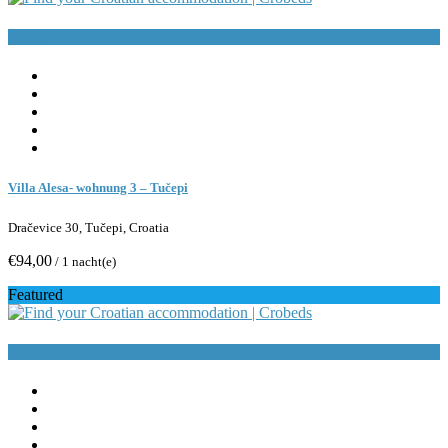
Buchen
Villa Alesa- wohnung 3 – Tučepi
Dračevice 30, Tučepi, Croatia
€94,00
/ 1 nacht(e)
Featured
Buchen