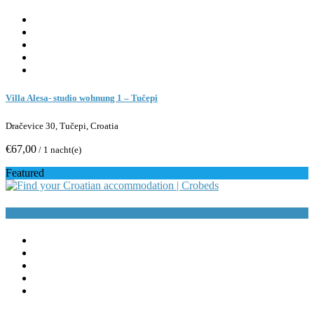
Villa Alesa- studio wohnung 1 – Tučepi
Dračevice 30, Tučepi, Croatia
€67,00
/ 1 nacht(e)
Featured
Buchen