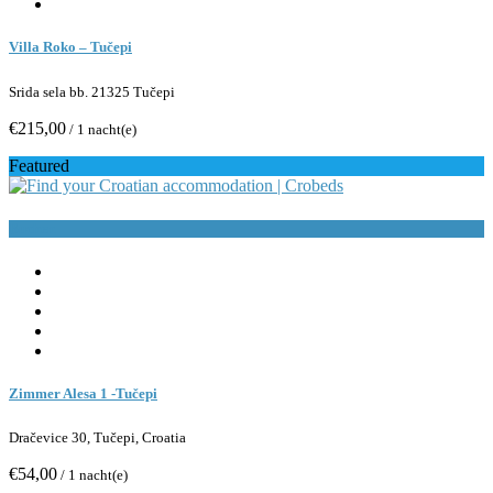
Villa Roko – Tučepi
Srida sela bb. 21325 Tučepi
€215,00
/ 1 nacht(e)
Featured
Buchen
Zimmer Alesa 1 -Tučepi
Dračevice 30, Tučepi, Croatia
€54,00
/ 1 nacht(e)