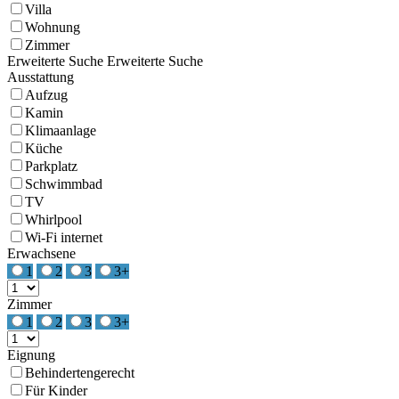
Villa
Wohnung
Zimmer
Erweiterte Suche
Erweiterte Suche
Ausstattung
Aufzug
Kamin
Klimaanlage
Küche
Parkplatz
Schwimmbad
TV
Whirlpool
Wi-Fi internet
Erwachsene
1
2
3
3+
Zimmer
1
2
3
3+
Eignung
Behindertengerecht
Für Kinder