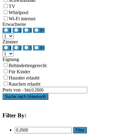
Schwimmbad
TV
Whirlpool
Wi-Fi internet
Erwachsene
1
2
3
3+
Zimmer
1
2
3
3+
Eignung
Behindertengerecht
Für Kinder
Haustier erlaubt
Rauchen erlaubt
Preis von - bis
Suche nach Unterkunft
Filter By:
Filter