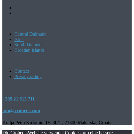
Central Dalmatia
Istria
South Dalmatia
Croatian islands
Contact
Privacy policy
+385 21 613 711
info@crobeds.com
Kralja Petra Krešimira IV. 30/1 , 21300 Makarska, Croatia
Die Crobeds-Website verwendet Cookies, um eine bessere