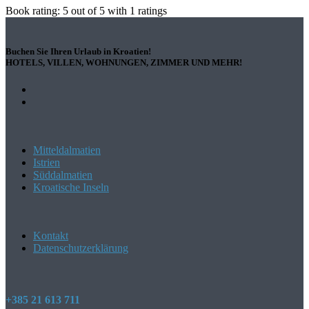
Book rating:
5
out of
5
with
1
ratings
Buchen Sie Ihren Urlaub in Kroatien!
HOTELS, VILLEN, WOHNUNGEN, ZIMMER UND MEHR!
Mitteldalmatien
Istrien
Süddalmatien
Kroatische Inseln
Kontakt
Datenschutzerklärung
+385 21 613 711