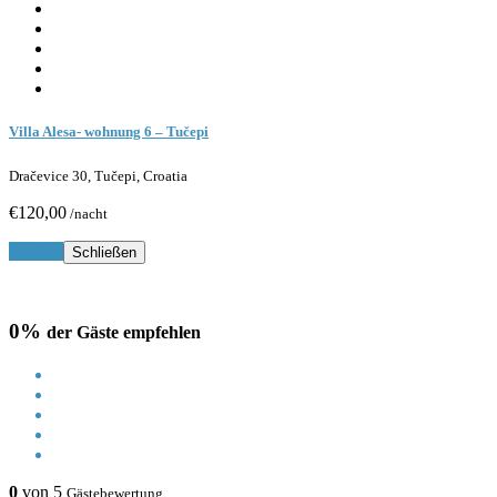
Villa Alesa- wohnung 6 – Tučepi
Dračevice 30, Tučepi, Croatia
€120,00
/nacht
Buchen
Schließen
0%
der Gäste empfehlen
0
von 5
Gästebewertung