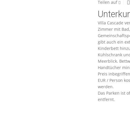
Teilen auf
Unterku
Villa Cascade ve
Zimmer mit Bad,
Gemeinschaftspo
gibt auch ein ex
Kinderbett hinz
Kühlschrank und
Meerblick. Bett
Handtücher mind
Preis inbegriffe
EUR / Person kos
werden.
Das Parken ist o
entfernt.