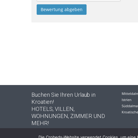
Mitteldal
Buchen Sie Ihren Urlaub in
Istrien
Kroatien!
Süddalma
HOTELS, VILLEN,
Kroatische
WOHNUNGEN, ZIMMER UND
MEHR!
Die Crobeds-Website verwendet Cookies, um eine b