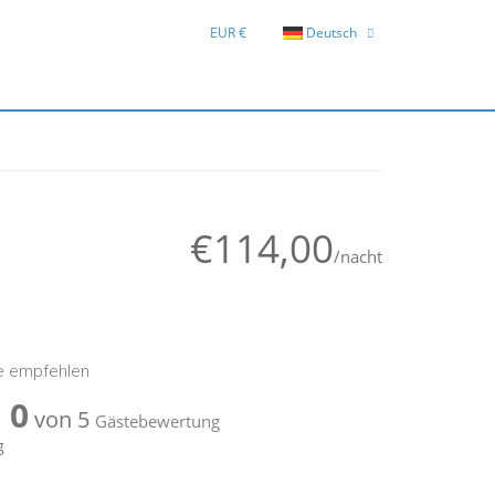
EUR €
Deutsch
English
Hrvatski
€114,00
/nacht
e empfehlen
0
von 5
Gästebewertung
g