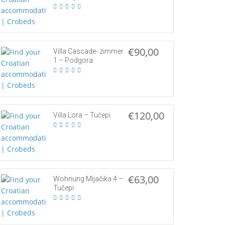
€90,00
Villa Cascade- zimmer
1 – Podgora
€120,00
Villa Lora – Tučepi
€63,00
Wohnung Mijačika 4 –
Tučepi