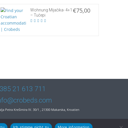
€75,00
Wohnung Mijačika- 4+1
– Tučepi
385 21 613 711
nfo@crobeds.com
alja Petra Krešimira IV. 30/1 , 21300 Makarska, Kroatien
 zu
Ich stimme nicht zu
More information