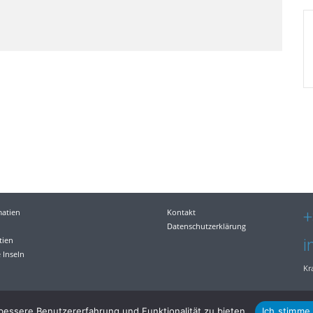
matien
Kontakt
+
Datenschutzerklärung
tien
i
 Inseln
Kr
essere Benutzererfahrung und Funktionalität zu bieten.
Ich stimme