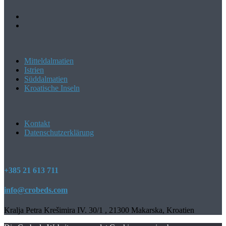
Mitteldalmatien
Istrien
Süddalmatien
Kroatische Inseln
Kontakt
Datenschutzerklärung
+385 21 613 711
info@crobeds.com
Kralja Petra Krešimira IV. 30/1 , 21300 Makarska, Kroatien