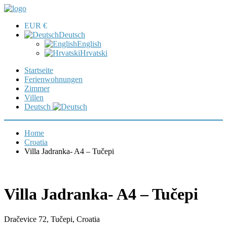
EUR €
Deutsch
English
Hrvatski
Startseite
Ferienwohnungen
Zimmer
Villen
Deutsch
Home
Croatia
Villa Jadranka- A4 – Tučepi
Villa Jadranka- A4 – Tučepi
Dračevice 72, Tučepi, Croatia