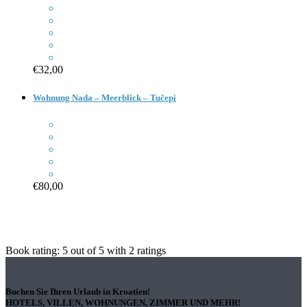
€32,00
Wohnung Nada – Meerblick – Tučepi
€80,00
Book rating:
5
out of
5
with
2
ratings
Buchen Sie Ihren Urlaub in Kroatien!
HOTELS, VILLEN, WOHNUNGEN, ZIMMER UND MEHR!