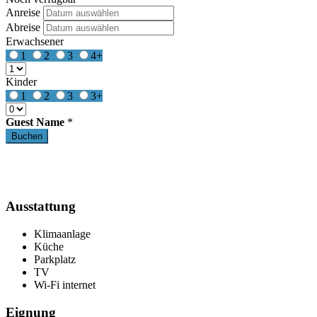
Anreise
Abreise
Erwachsener
1
2
3
4+
Kinder
1
2
3
3+
Guest Name
*
Ausstattung
Klimaanlage
Küche
Parkplatz
TV
Wi-Fi internet
Eignung