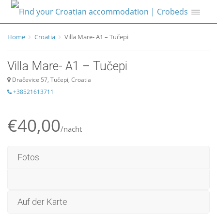
Home
Croatia
Villa Mare- A1 – Tučepi
Villa Mare- A1 – Tučepi
Dračevice 57, Tučepi, Croatia
+38521613711
€40,00
/nacht
Fotos
Auf der Karte