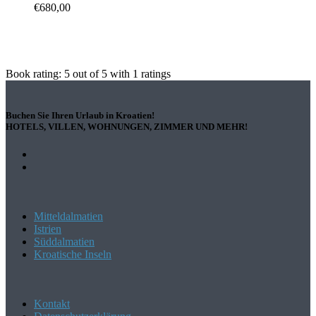
€680,00
Book rating:
5
out of
5
with
1
ratings
Buchen Sie Ihren Urlaub in Kroatien!
HOTELS, VILLEN, WOHNUNGEN, ZIMMER UND MEHR!
Mitteldalmatien
Istrien
Süddalmatien
Kroatische Inseln
Kontakt