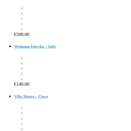
€590,00
Wohnung Istarska – Split
€140,00
Villa Maura – Čiovo