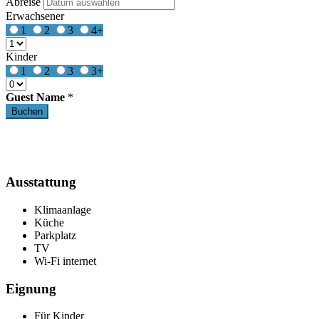
Abreise
Erwachsener
1
2
3
4+
Kinder
1
2
3
3+
Guest Name
*
Ausstattung
Klimaanlage
Küche
Parkplatz
TV
Wi-Fi internet
Eignung
Für Kinder