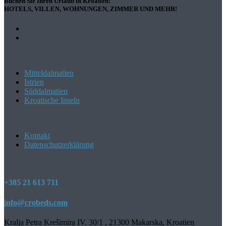
Buchen Sie Ihren Urlaub in Kroatien!
HOTELS, VILLEN, WOHNUNGEN, ZIMMER UND MEHR!
Mitteldalmatien
Istrien
Süddalmatien
Kroatische Inseln
Kontakt
Datenschutzerklärung
+385 21 613 711
info@crobeds.com
Kralja Petra Krešimira IV. 30/1 , 21300 Makarska, Kroatien