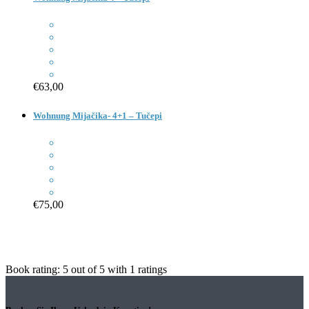
€63,00
Wohnung Mijačika- 4+1 – Tučepi
€75,00
Book rating:
5
out of
5
with
1
ratings