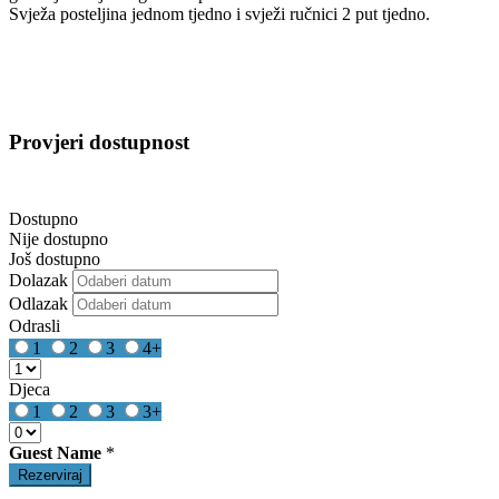
Svježa posteljina jednom tjedno i svježi ručnici 2 put tjedno.
Provjeri dostupnost
Dostupno
Nije dostupno
Još dostupno
Dolazak
Odlazak
Odrasli
1
2
3
4+
Djeca
1
2
3
3+
Guest Name
*