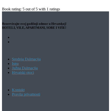
Book rating:
5
out of
5
with
1
ratings
Rezervirajte svoj godišnji odmor u Hrvatskoj!
HOTELI, VILE, APARTMANI, SOBE I VIŠE!
Srednja Dalmacija
Istra
Južna Dalmacija
Hrvatski otoci
Kontakt
Pravila privatnosti