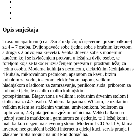
Opis smještaja
Trosobni apartman (cca. 78m2 uključujući sjeverne i južne balkone)
za 4 – 7 osoba. Dvije spavaće sobe (jedna soba s bračnim krevetom,
a druga s 2 odvojena kreveta). Velika dnevna soba s modernim
kaučem koji se izvlačenjem pretvara u ležaj za dvije osobe, te
foteljom koja se također izvlačenjem pretvara u prostrani ležaj za
jednu osobu. Moderna kuhinja s pećnicom, električnim štednjakom s
4 kuhala, mikrovalnom pećnicom, aparatom za kavu, brzim
kuhalom za vodu, tosterom, električnom napom, velikim
hladnjakom s ladicom za zamrzavanje, perilicom suđa; priborom za
kuhanje i jelo, te ostalim malim kuhinjskim
potrepštinama. Blagovaona s velikim i robusnim drvenim stolom i
stolicama za 4-7 osoba. Moderna kupaona s WC-om, te uzidanim
velikim tušem sa staklenim vratima, umivaonikom, boilerom za
toplu vodu, 2-3 puta tjedno svježim ručnicima. Veliki balkon na
južnoj strani s markizom i garniturom za sjedenje, te 1 ležaljkom i
mali balkon u sjeni na sjevernoj strani. Moderni LCD Sat-TV, klima
invertor, neograničeni bežični internet u cijeloj kući, servis pranja i
glačanje rublja moguć na upit kod domaćina.