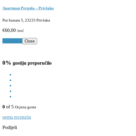
Apartman Pergula – Privlaka
Put bunara 5, 23233 Privlaka
€60,00
/noć
Rezerviraj
Close
0%
gostiju preporučilo
0
of 5
Ocjena gosta
nema recenzija
Podijeli