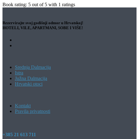
Book rating:
5
out of
5
with
1
ratings
Rezervirajte svoj godišnji odmor u Hrvatskoj!
HOTELI, VILE, APARTMANI, SOBE I VIŠE!
Srednja Dalmacija
Istra
Južna Dalmacija
Hrvatski otoci
Kontakt
Pravila privatnosti
+385 21 613 711