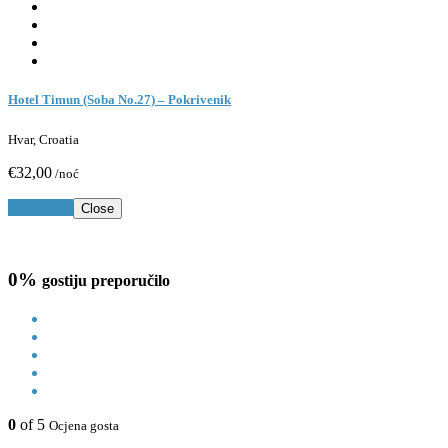
Hotel Timun (Soba No.27) – Pokrivenik
Hvar, Croatia
€32,00
/noć
Rezerviraj
Close
0%
gostiju preporučilo
0
of 5
Ocjena gosta