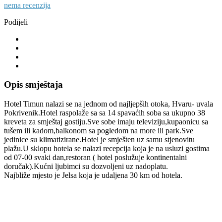
nema recenzija
Podijeli
Opis smještaja
Hotel Timun nalazi se na jednom od najljepših otoka, Hvaru- uvala
Pokrivenik.Hotel raspolaže sa sa 14 spavaćih soba sa ukupno 38
kreveta za smještaj gostiju.Sve sobe imaju televiziju,kupaonicu sa
tušem ili kadom,balkonom sa pogledom na more ili park.Sve
jedinice su klimatizirane.Hotel je smješten uz samu stjenovitu
plažu.U sklopu hotela se nalazi recepcija koja je na usluzi gostima
od 07-00 svaki dan,restoran ( hotel poslužuje kontinentalni
doručak).Kućni ljubimci su dozvoljeni uz nadoplatu.
Najbliže mjesto je Jelsa koja je udaljena 30 km od hotela.