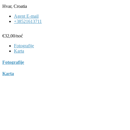
Hvar, Croatia
Agent E-mail
+38521613711
€32,00
/noć
Fotografije
Karta
Fotografije
Karta