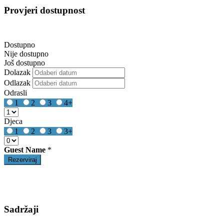
Provjeri dostupnost
Dostupno
Nije dostupno
Još dostupno
Dolazak
Odlazak
Odrasli
1
2
3
4+
Djeca
1
2
3
3+
Guest Name
*
Sadržaji