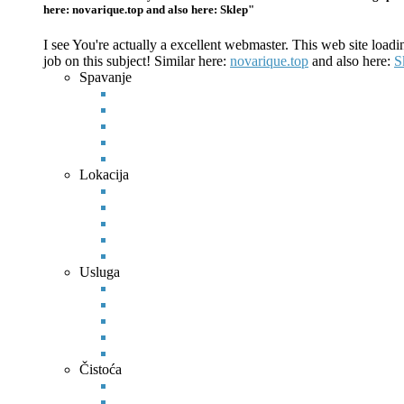
here: novarique.top and also here: Sklep"
I see You're actually a excellent webmaster. This web site load
job on this subject! Similar here:
novarique.top
and also here:
S
Spavanje
Lokacija
Usluga
Čistoća