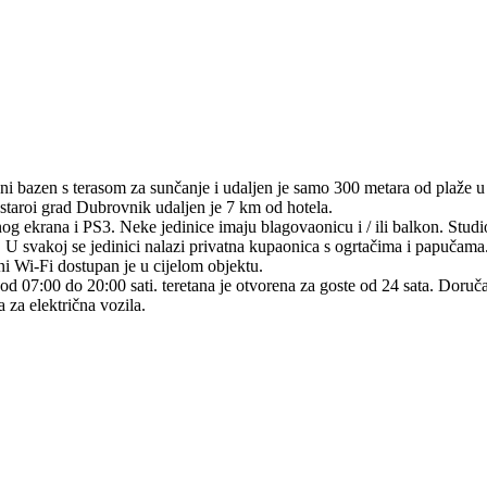
i bazen s terasom za sunčanje i udaljen je samo 300 metara od plaže u Sr
staroi grad Dubrovnik udaljen je 7 km od hotela.
vnog ekrana i PS3. Neke jedinice imaju blagovaonicu i / ili balkon. St
. U svakoj se jedinici nalazi privatna kupaonica s ogrtačima i papučama
tni Wi-Fi dostupan je u cijelom objektu.
 od 07:00 do 20:00 sati. teretana je otvorena za goste od 24 sata. Doru
 za električna vozila.