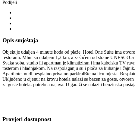
Podijeli
Opis smještaja
Objekt je udaljen 4 minute hoda od plaže. Hotel One Suite ima otvoren
restoranu. Mlini su udaljeni 1,2 km, a zaštićeni od strane UNESCO-a 
Svaka soba, studio ili apartman je klimatiziran i ima kabelsku TV ra
tosterom i hladnjakom. Na raspolaganju su i ploča za kuhanje i čajnik
Aparthotel nudi besplatno privatno parkiralište na licu mjesta. Bespla
Uključeno u cijenu: na krovu hotela nalazi se bazen za goste, otvoren
za goste hotela- potrebna najava. U garaži se nalazi i benzinska postaja
Provjeri dostupnost