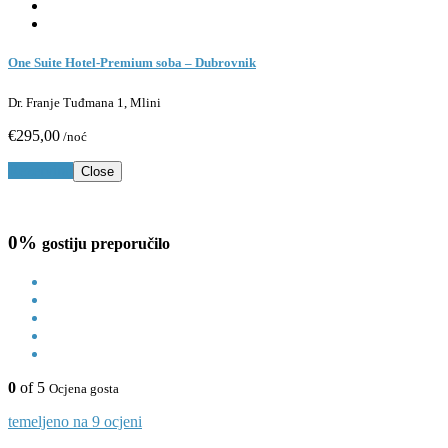
One Suite Hotel-Premium soba – Dubrovnik
Dr. Franje Tuđmana 1, Mlini
€295,00
/noć
Rezerviraj
Close
0%
gostiju preporučilo
0
of 5
Ocjena gosta
temeljeno na 9 ocjeni