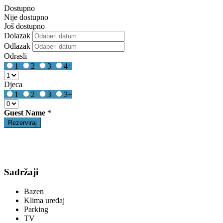
Dostupno
Nije dostupno
Još dostupno
Dolazak
Odlazak
Odrasli
1
2
3
4+
Djeca
1
2
3
3+
Guest Name
*
Sadržaji
Bazen
Klima uređaj
Parking
TV