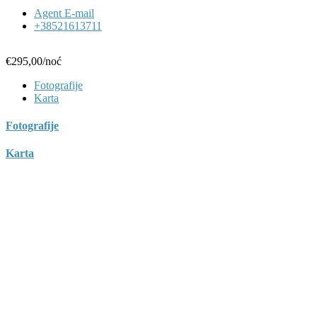
Agent E-mail
+38521613711
€295,00
/noć
Fotografije
Karta
Fotografije
Karta