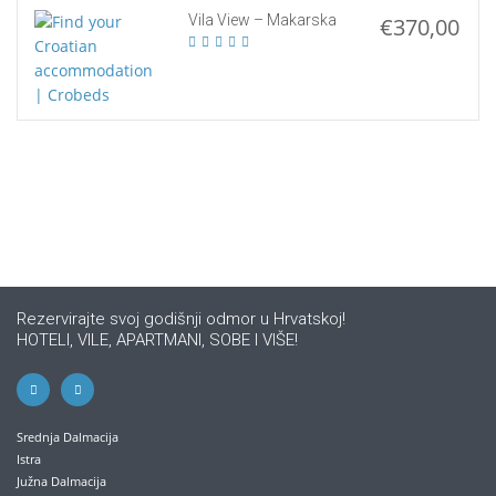
Vila View – Makarska
€370,00
Rezervirajte svoj godišnji odmor u Hrvatskoj!
HOTELI, VILE, APARTMANI, SOBE I VIŠE!
Srednja Dalmacija
Istra
Južna Dalmacija