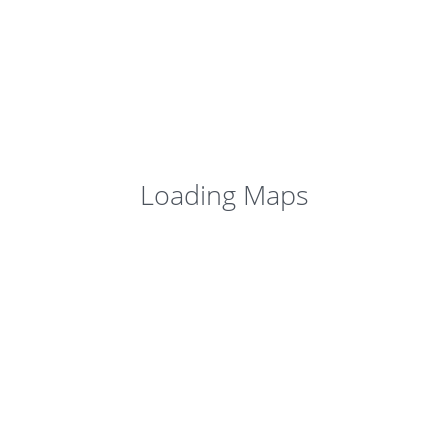
€30,00
/noć
Loading Maps
Sobe Tone 2 –
Makarska
Makarska, Croatia
13
Close