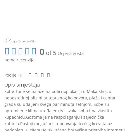
0%
gostiju preporučilo
0
of 5
Ocjena gosta
nema recenzija
Podijeli
Opis smještaja
Sobe Tone se nalaze na odličnoj lokaciji u Makarskoj, u
neposrednoj blizini autobusnog kolodvora, plaža i centar
grada su udaljeni svega par minuta šetnjom..Sobe su
opremljene klima uređajem,tv i svaka soba ima vlastitu
kupaonicu.Gostima je na raspolaganju i zajednička
kuhinja.Postoji mogućnost dodavanja trećeg kreveta uz
nadoplatu.U cijenu je uključena boravišna pristojba,internet i