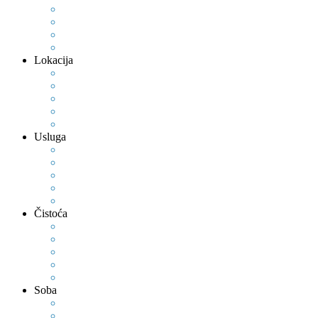
Lokacija
Usluga
Čistoća
Soba