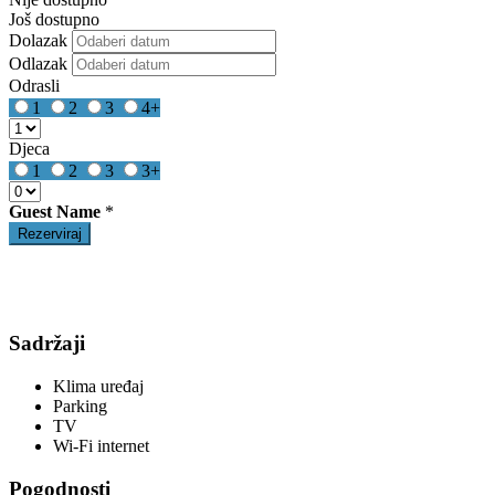
Još dostupno
Dolazak
Odlazak
Odrasli
1
2
3
4+
Djeca
1
2
3
3+
Guest Name
*
Sadržaji
Klima uređaj
Parking
TV
Wi-Fi internet
Pogodnosti