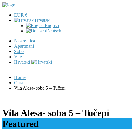
EUR €
Hrvatski
English
Deutsch
Naslovnica
Apartmani
Sobe
Vile
Hrvatski
Home
Croatia
Vila Alesa- soba 5 – Tučepi
Vila Alesa- soba 5 – Tučepi
Featured