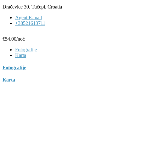
Dračevice 30, Tučepi, Croatia
Agent E-mail
+38521613711
€54,00
/noć
Fotografije
Karta
Fotografije
Karta