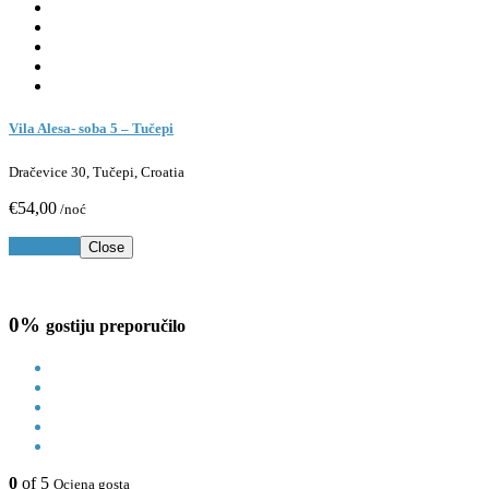
Vila Alesa- soba 5 – Tučepi
Dračevice 30, Tučepi, Croatia
€54,00
/noć
Rezerviraj
Close
0%
gostiju preporučilo
0
of 5
Ocjena gosta