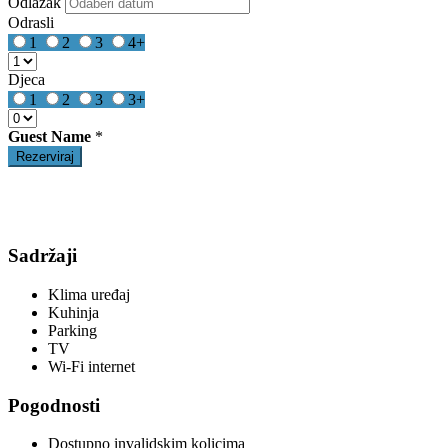
Odlazak
Odrasli
1
2
3
4+
Djeca
1
2
3
3+
Guest Name
*
Sadržaji
Klima uređaj
Kuhinja
Parking
TV
Wi-Fi internet
Pogodnosti
Dostupno invalidskim kolicima