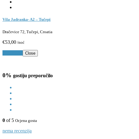
Vila Jadranka- A2 – Tučepi
Dračevice 72, Tučepi, Croatia
€53,00
/noć
Rezerviraj
Close
0%
gostiju preporučilo
0
of 5
Ocjena gosta
nema recenzija