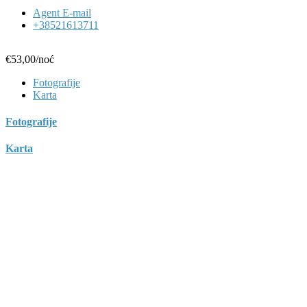
Agent E-mail
+38521613711
€53,00
/noć
Fotografije
Karta
Fotografije
Karta