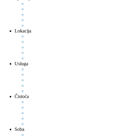
Lokacija
Usluga
Čistoća
Soba