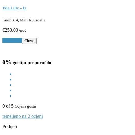
Vila Lilly – Iž
Knež 314, Mali Iž, Croatia
€250,00
/noć
Rezerviraj
Close
0%
gostiju preporučilo
0
of 5
Ocjena gosta
temeljeno na 2 ocjeni
Podijeli