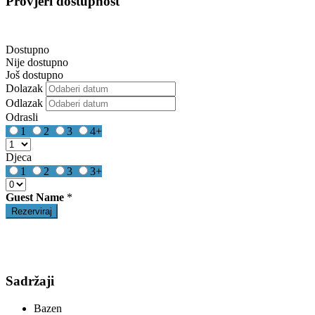
Provjeri dostupnost
Dostupno
Nije dostupno
Još dostupno
Dolazak
Odlazak
Odrasli
1
2
3
4+
Djeca
1
2
3
3+
Guest Name
*
Sadržaji
Bazen