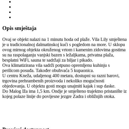
Opis smještaja
Ovaj se objekt nalazi na 1 minutu hoda od plaže. Vila Lily smještena
je u tradicionalnoj dalmatinskoj kući s pogledom na more. U sklopu
ovog mirnog objekta okruženog vrtom i kamenim zidovima gostima
su na raspolaganju vanjski bazen s ležaljkama, privatna plaža,
besplatni WiFi, sauna te sadržaji za biljar i pikado.
Ova klimatizirana vila sadrži potpuno opremljenu kuhinju s
perilicom posuđa. Također obuhvaća 5 kupaonica.
U centru Kneža, udaljenog 400 metara, dostupni su razni barovi,
trgovina prehrambenih proizvoda i nekoliko mogućnosti
objedovanja. U objektu gosti mogu unajmiti kajak i sup daske.
Do Malog Iža ima 1,5 km. Ondje je smješteno trajektno pristanište iz
kojeg polaze linije do povijesne jezgre Zadra i obližnjih otoka.