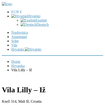
EUR €
Hrvatski
English
Deutsch
Naslovnica
Apartmani
Sobe
Vile
Hrvatski
Home
Hrvatska
Vila Lilly – Iž
Vila Lilly – Iž
Knež 314, Mali Iž, Croatia