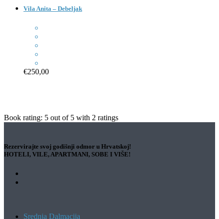
Vila Anita – Debeljak
€250,00
Book rating:
5
out of
5
with
2
ratings
Rezervirajte svoj godišnji odmor u Hrvatskoj!
HOTELI, VILE, APARTMANI, SOBE I VIŠE!
Srednja Dalmacija