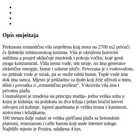
Opis smještaja
Prekrasna romantična vila smještena kraj mora na 2700 m2 privući
će ljubitelje robinzonskog turizma. Vila je okružena borovim
stablima a posjed uključuje maslenik i pokoju voćku, koje gosti
mogu konzumirati. Villa nema vode, niti struje, no ima generator
električne energije, bunar i solarne ploče. Povezana je s vodovodom,
no pritisak vode je nizak, pa se može rabiti bunar. Tople vode ima
dok ima sunca. Mjesto je prikladno za ljude koji žele uživati u miru,
tišini i povratku u „romantičnu prošlost“. Vskrovita vila ima i
privatnu plažu.
Unutrašnjost je izrađena na principu studija- jedna velika soba u
kojoj je kuhinja; na polukatu su dva ležaja i jedan bračni krevet
odvojen od kuhinje. Ispred apartmana je velika terasa s kaminom,
stolovima i ležaljkama.
100 metara dalje nalazi se velika pješčana plaža sa betonskim
platoom, restoranom i caffe barom koji nude internet usluge.
Najbliže mjesto je Postira, udaljena 4 km.