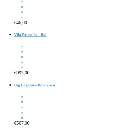
€46,00
Vila Brunella – Bol
€995,00
Big Lagoon – Bobovišća
€567,00