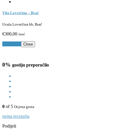
Vila Lovrečina – Brač
Uvala Lovrečina bb, Brač
€300,00
/noć
Rezerviraj
Close
0%
gostiju preporučilo
0
of 5
Ocjena gosta
nema recenzija
Podijeli