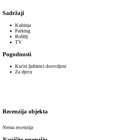
Sadržaji
Kuhinja
Parking
Roštilj
TV
Pogodnosti
Kućni ljubimci dozvoljeni
Za djecu
Recenzija objekta
Nema recenzija
Napišite recenziju