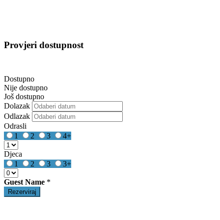
Provjeri dostupnost
Dostupno
Nije dostupno
Još dostupno
Dolazak
Odlazak
Odrasli
1
2
3
4+
Djeca
1
2
3
3+
Guest Name
*