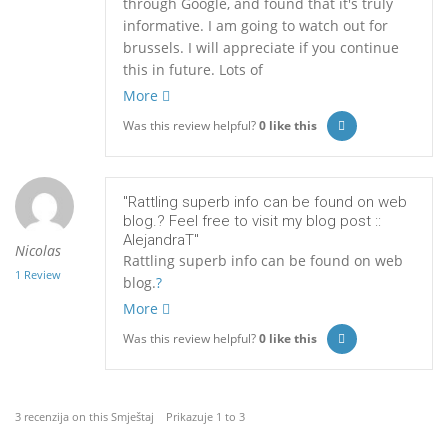
through Google, and found that it's truly
informative. I am going to watch out for
brussels. I will appreciate if you continue
this in future. Lots of
More
Was this review helpful?
0
like this
"Rattling superb info can be found on web
blog.? Feel free to visit my blog post ::
AlejandraT"
Nicolas
Rattling superb info can be found on web
1 Review
blog.
?
More
Was this review helpful?
0
like this
3 recenzija on this Smještaj Prikazuje 1 to 3