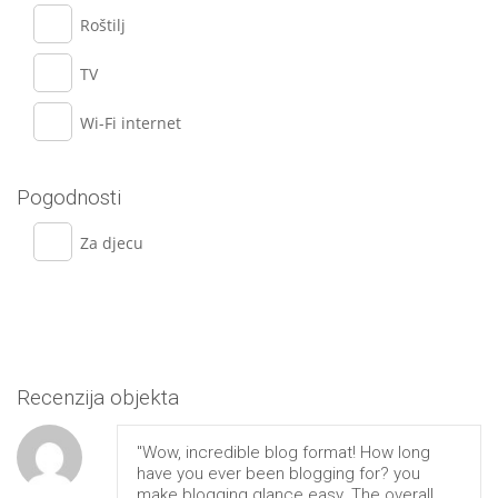
Roštilj
TV
Wi-Fi internet
Pogodnosti
Za djecu
Recenzija objekta
"Wow, incredible blog format! How long
have you ever been blogging for? you
make blogging glance easy. The overall