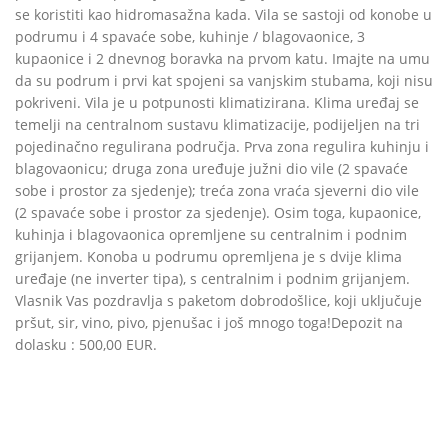
se koristiti kao hidromasažna kada. Vila se sastoji od konobe u
podrumu i 4 spavaće sobe, kuhinje / blagovaonice, 3
kupaonice i 2 dnevnog boravka na prvom katu. Imajte na umu
da su podrum i prvi kat spojeni sa vanjskim stubama, koji nisu
pokriveni. Vila je u potpunosti klimatizirana. Klima uređaj se
temelji na centralnom sustavu klimatizacije, podijeljen na tri
pojedinačno regulirana područja. Prva zona regulira kuhinju i
blagovaonicu; druga zona uređuje južni dio vile (2 spavaće
sobe i prostor za sjedenje); treća zona vraća sjeverni dio vile
(2 spavaće sobe i prostor za sjedenje). Osim toga, kupaonice,
kuhinja i blagovaonica opremljene su centralnim i podnim
grijanjem. Konoba u podrumu opremljena je s dvije klima
uređaje (ne inverter tipa), s centralnim i podnim grijanjem.
Vlasnik Vas pozdravlja s paketom dobrodošlice, koji uključuje
pršut, sir, vino, pivo, pjenušac i još mnogo toga!Depozit na
dolasku : 500,00 EUR.