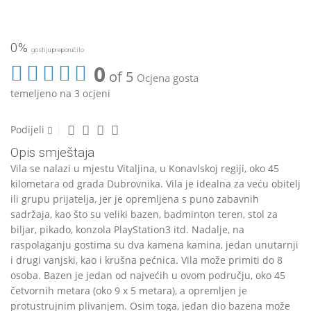
0%
gostiju preporučilo
0
of 5
Ocjena gosta
temeljeno na 3 ocjeni
Podijeli
Opis smještaja
Vila se nalazi u mjestu Vitaljina, u Konavlskoj regiji, oko 45
kilometara od grada Dubrovnika. Vila je idealna za veću obitelj
ili grupu prijatelja, jer je opremljena s puno zabavnih
sadržaja, kao što su veliki bazen, badminton teren, stol za
biljar, pikado, konzola PlayStation3 itd. Nadalje, na
raspolaganju gostima su dva kamena kamina, jedan unutarnji
i drugi vanjski, kao i krušna pećnica. Vila može primiti do 8
osoba. Bazen je jedan od najvećih u ovom području, oko 45
četvornih metara (oko 9 x 5 metara), a opremljen je
protustrujnim plivanjem. Osim toga, jedan dio bazena može