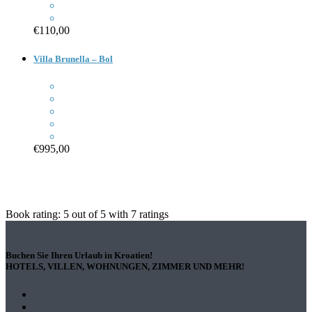
€110,00
Villa Brunella – Bol
€995,00
Book rating:
5
out of
5
with
7
ratings
Buchen Sie Ihren Urlaub in Kroatien!
HOTELS, VILLEN, WOHNUNGEN, ZIMMER UND MEHR!