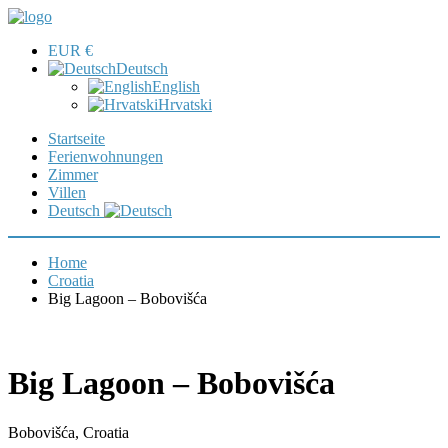
EUR €
Deutsch
English
Hrvatski
Startseite
Ferienwohnungen
Zimmer
Villen
Deutsch
Home
Croatia
Big Lagoon – Bobovišća
Big Lagoon – Bobovišća
Bobovišća, Croatia