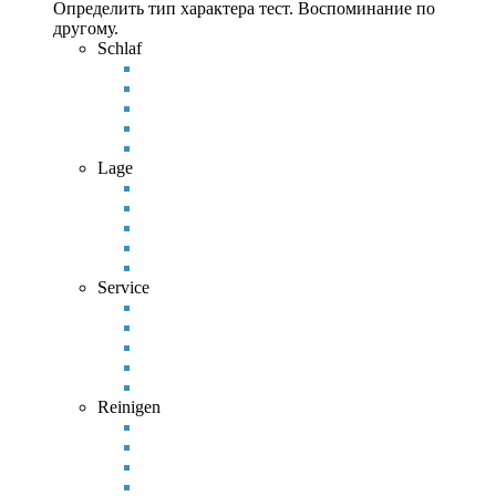
Определить тип характера тест. Воспоминание по
другому.
Schlaf
Lage
Service
Reinigen