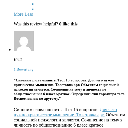
More
Less
Was this review helpful?
0
like this
Britt
1 Bewertung
"Синоним слова оценить. Тест 15 вопросов. Для чего нужно
критическое мышление. Толстовка арт. Объектом социальной
психологии является. Сочинение на тему я личность по
обществознанию 6 класс краткое. Определить тип характера тест.
Воспоминание по другому."
Синоним слова оценить. Тест 15 вопросов.
Для чего
нужно критическое мышление.
Толстовка арт.
Объектом
социальной психологии является. Сочинение на тему я
личность по обществознанию 6 класс краткое.