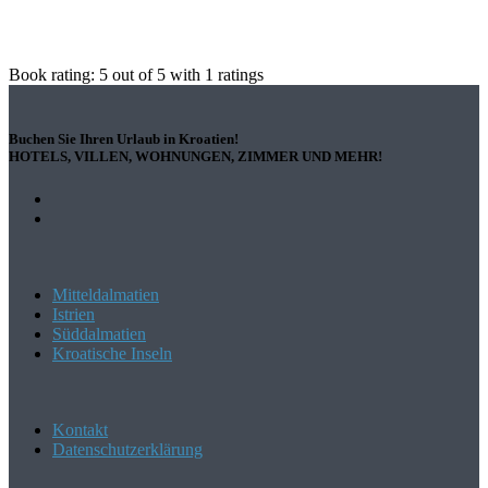
Book rating:
5
out of
5
with
1
ratings
Buchen Sie Ihren Urlaub in Kroatien!
HOTELS, VILLEN, WOHNUNGEN, ZIMMER UND MEHR!
Mitteldalmatien
Istrien
Süddalmatien
Kroatische Inseln
Kontakt
Datenschutzerklärung