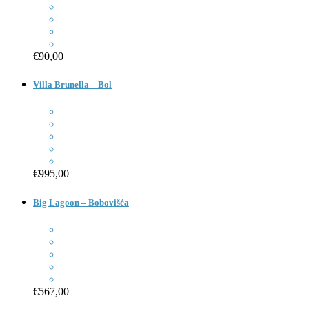
€90,00
Villa Brunella – Bol
€995,00
Big Lagoon – Bobovišća
€567,00