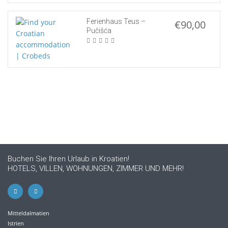
Ferienhaus Teus –
€90,00
Pučišća
Buchen Sie Ihren Urlaub in Kroatien!
HOTELS, VILLEN, WOHNUNGEN, ZIMMER UND MEHR!
Mitteldalmatien
Istrien