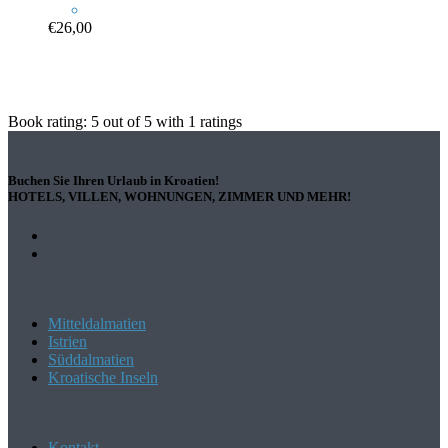
€26,00
Book rating:
5
out of
5
with
1
ratings
Buchen Sie Ihren Urlaub in Kroatien!
HOTELS, VILLEN, WOHNUNGEN, ZIMMER UND MEHR!
Mitteldalmatien
Istrien
Süddalmatien
Kroatische Inseln
Kontakt