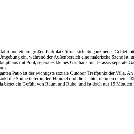
infahrt und einem großen Parkplatz öffnet sich ein ganz neues Gebiet m
e Umgebung ein, während der Außenbereich eine malerische Szene ist, 
pthaus mit Pool, separates kleines Grillhaus mit Terasse, separate Ga
rum.
nten Patio ist der wichtigste soziale Outdoor-Treffpunkt der Villa.
nkt die Sonne tiefer in den Himmel und die Lichter nehmen einen süßl
lla bietet ein Gefühl von Raum und Ruhe, und ist doch nur 15 Minuten