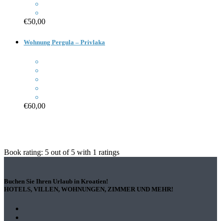
€50,00
Wohnung Pergula – Privlaka
€60,00
Book rating:
5
out of
5
with
1
ratings
Buchen Sie Ihren Urlaub in Kroatien!
HOTELS, VILLEN, WOHNUNGEN, ZIMMER UND MEHR!