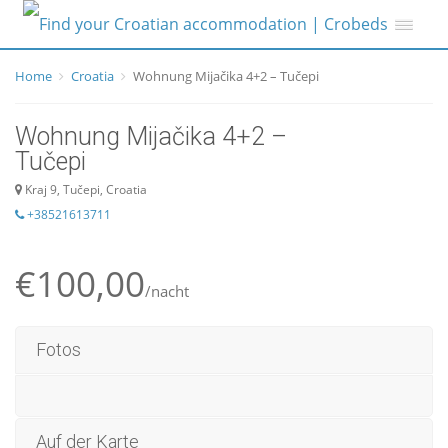
Home
Croatia
Wohnung Mijačika 4+2 – Tučepi
Wohnung Mijačika 4+2 –
Tučepi
Kraj 9, Tučepi, Croatia
+38521613711
€100,00
/nacht
Fotos
Auf der Karte