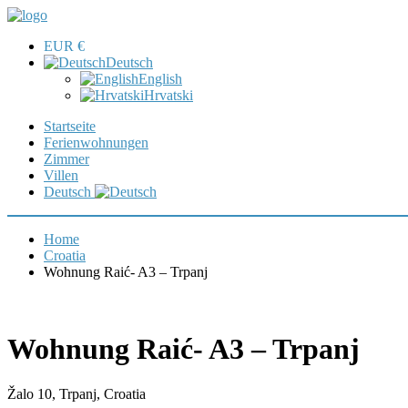
EUR €
Deutsch
English
Hrvatski
Startseite
Ferienwohnungen
Zimmer
Villen
Deutsch
Home
Croatia
Wohnung Raić- A3 – Trpanj
Wohnung Raić- A3 – Trpanj
Žalo 10, Trpanj, Croatia