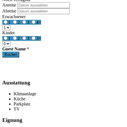
Anreise
Abreise
Erwachsener
1
2
3
4+
Kinder
1
2
3
3+
Guest Name
*
Ausstattung
Klimaanlage
Küche
Parkplatz
TV
Eignung