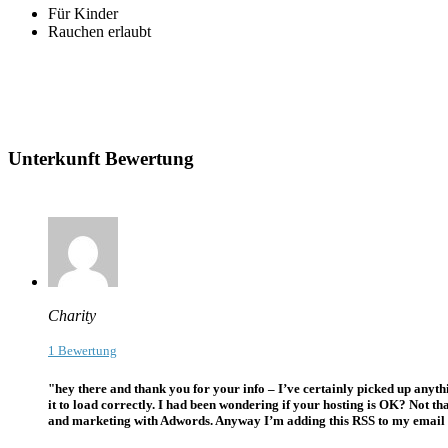
Für Kinder
Rauchen erlaubt
Unterkunft Bewertung
Charity
1 Bewertung
"hey there and thank you for your info – I’ve certainly picked up anythin
it to load correctly. I had been wondering if your hosting is OK? Not t
and marketing with Adwords. Anyway I’m adding this RSS to my email and