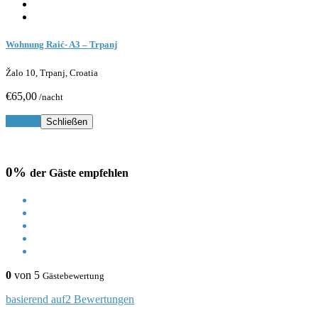
Wohnung Raić- A3 – Trpanj
Žalo 10, Trpanj, Croatia
€65,00
/nacht
Buchen
Schließen
0%
der Gäste empfehlen
0
von 5
Gästebewertung
basierend auf2 Bewertungen