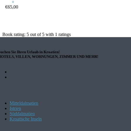
€65,00
Book rating:
5
out of
5
with
1
ratings
uchen Sie Ihren Urlaub in Kroatien!
HOTELS, VILLEN, WOHNUNGEN, ZIMMER UND MEHR!
Mitteldalmatien
Istrien
Süddalmatien
Kroatische Inseln