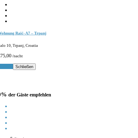
ohnung Raić- A7 – Trpanj
alo 10, Trpanj, Croatia
€75,00
/nacht
Buchen
Schließen
0%
der Gäste empfehlen