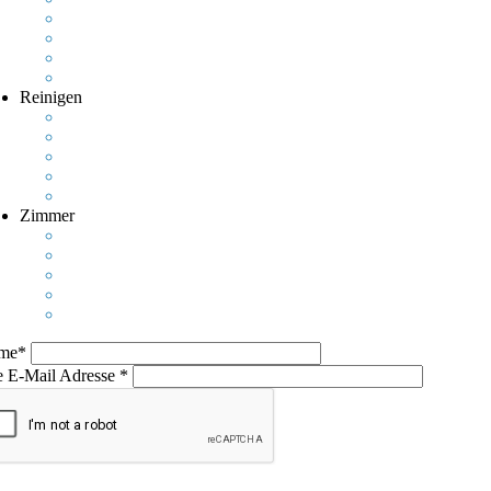
Reinigen
Zimmer
me*
e E-Mail Adresse *