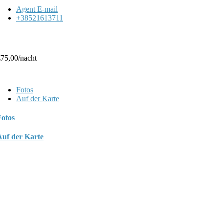
Agent E-mail
+38521613711
€75,00
/nacht
Fotos
Auf der Karte
Fotos
Auf der Karte