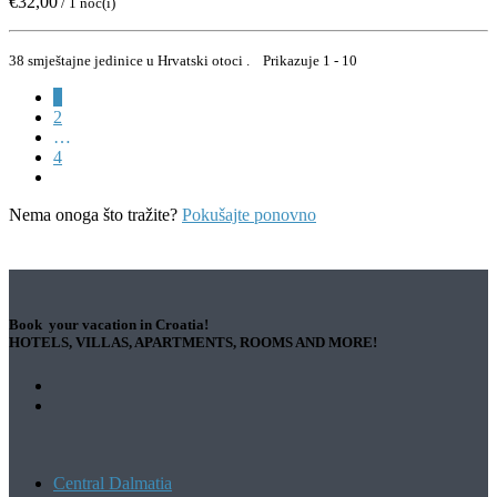
€32,00
/ 1 noć(i)
38 smještajne jedinice u Hrvatski otoci . Prikazuje 1 - 10
1
2
…
4
Nema onoga što tražite?
Pokušajte ponovno
Book your vacation in Croatia!
HOTELS, VILLAS, APARTMENTS, ROOMS AND MORE!
Central Dalmatia