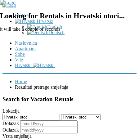
Looking for Rentals in Hrvatski otoci...
EUR €
Hrvatski
English
it will take a couple of seconds
Deutsch
Naslovnica
Apartmani
Sobe
Vile
Hrvatski
Home
Rezultati pretrage smještaja
Search for Vacation Rentals
Lokacija
Dolazak
Odlazak
Vrsta smještaja