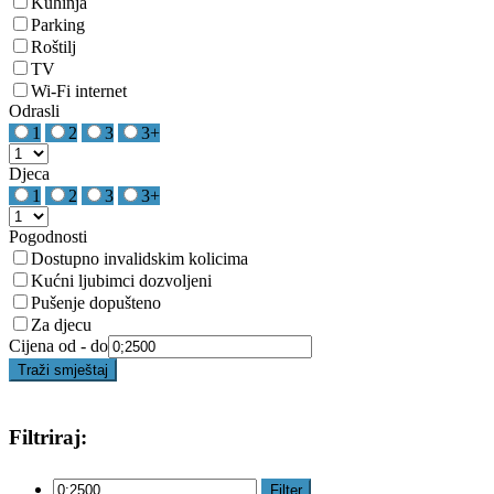
Kuhinja
Parking
Roštilj
TV
Wi-Fi internet
Odrasli
1
2
3
3+
Djeca
1
2
3
3+
Pogodnosti
Dostupno invalidskim kolicima
Kućni ljubimci dozvoljeni
Pušenje dopušteno
Za djecu
Cijena od - do
Traži smještaj
Filtriraj:
Filter