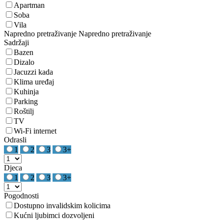
Apartman
Soba
Vila
Napredno pretraživanje
Napredno pretraživanje
Sadržaji
Bazen
Dizalo
Jacuzzi kada
Klima uređaj
Kuhinja
Parking
Roštilj
TV
Wi-Fi internet
Odrasli
1
2
3
3+
Djeca
1
2
3
3+
Pogodnosti
Dostupno invalidskim kolicima
Kućni ljubimci dozvoljeni