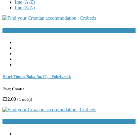
Ime (A-Z)
Ime (Z-A)
Rezerviraj
Hotel Timun (Soba No.11) – Pokrivenik
Hvar, Croatia
€32,00
/ 1 noć(i)
Rezerviraj