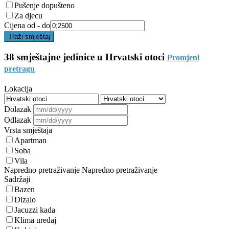
Pušenje dopušteno
Za djecu
Cijena od - do
Traži smještaj
38 smještajne jedinice u Hrvatski otoci
Promjeni
pretragu
Lokacija
Dolazak
Odlazak
Vrsta smještaja
Apartman
Soba
Vila
Napredno pretraživanje
Napredno pretraživanje
Sadržaji
Bazen
Dizalo
Jacuzzi kada
Klima uređaj