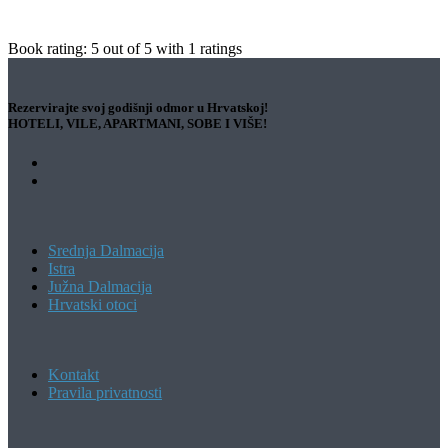
Book rating:
5
out of
5
with
1
ratings
Rezervirajte svoj godišnji odmor u Hrvatskoj!
HOTELI, VILE, APARTMANI, SOBE I VIŠE!
Srednja Dalmacija
Istra
Južna Dalmacija
Hrvatski otoci
Kontakt
Pravila privatnosti