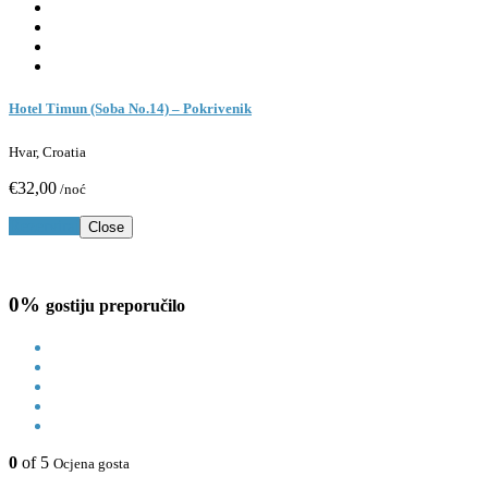
Hotel Timun (Soba No.14) – Pokrivenik
Hvar, Croatia
€32,00
/noć
Rezerviraj
Close
0%
gostiju preporučilo
0
of 5
Ocjena gosta