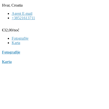
Hvar, Croatia
Agent E-mail
+38521613711
€32,00
/noć
Fotografije
Karta
Fotografije
Karta