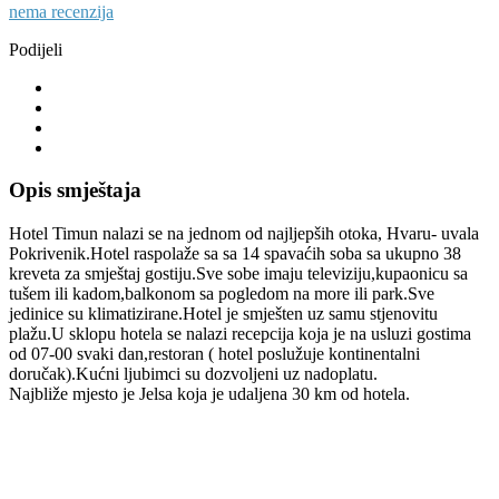
nema recenzija
Podijeli
Opis smještaja
Hotel Timun nalazi se na jednom od najljepših otoka, Hvaru- uvala
Pokrivenik.Hotel raspolaže sa sa 14 spavaćih soba sa ukupno 38
kreveta za smještaj gostiju.Sve sobe imaju televiziju,kupaonicu sa
tušem ili kadom,balkonom sa pogledom na more ili park.Sve
jedinice su klimatizirane.Hotel je smješten uz samu stjenovitu
plažu.U sklopu hotela se nalazi recepcija koja je na usluzi gostima
od 07-00 svaki dan,restoran ( hotel poslužuje kontinentalni
doručak).Kućni ljubimci su dozvoljeni uz nadoplatu.
Najbliže mjesto je Jelsa koja je udaljena 30 km od hotela.