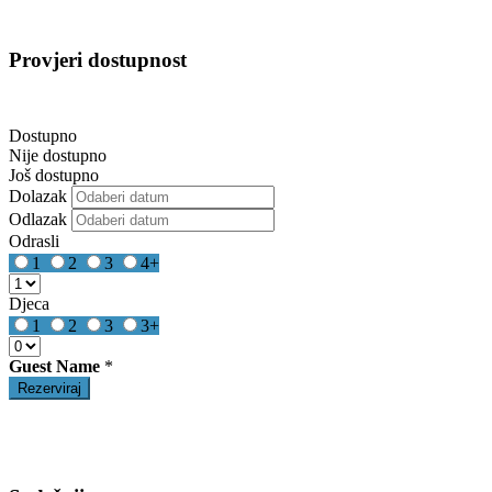
Provjeri dostupnost
Dostupno
Nije dostupno
Još dostupno
Dolazak
Odlazak
Odrasli
1
2
3
4+
Djeca
1
2
3
3+
Guest Name
*