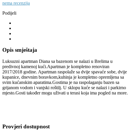
nema recenzija
Podijeli
Opis smještaja
Luksuzni apartman Diana sa bazenom se nalazi u Brelima u
predivnoj kamenoj kući.Apartman je kompletno renoviran
2017/2018 godine. Apartman raspolaže sa dvije spavaće sobe, dvije
kupanice, dnevnim boravkom,kuhinja je kompletno opremljena sa
svim kućanskim aparatima.Gostima je na raspolaganju bazen sa
grijanom vodom i vanjski roštilj. U sklopu kuće se nalazi i parkirno
mjesto.Gosti također mogu uživati u terasi koja ima pogled na more.
Provjeri dostupnost