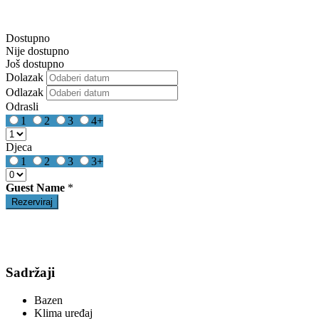
Dostupno
Nije dostupno
Još dostupno
Dolazak
Odlazak
Odrasli
1
2
3
4+
Djeca
1
2
3
3+
Guest Name
*
Sadržaji
Bazen
Klima uređaj