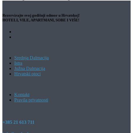
Rezervirajte svoj godišnji odmor u Hrvatskoj!
HOTELI, VILE, APARTMANI, SOBE I VIŠE!
Srednja Dalmacija
Istra
Južna Dalmacija
Hrvatski otoci
Kontakt
Pravila privatnosti
+385 21 613 711