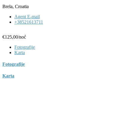
Brela, Croatia
Agent E-mail
+38521613711
€125,00
/noć
Fotografije
Karta
Fotografije
Karta