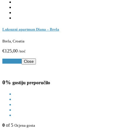
Luksuzni apartman Diana – Brela
Brela, Croatia
€125,00
/noć
Rezerviraj
Close
0%
gostiju preporučilo
0
of 5
Ocjena gosta