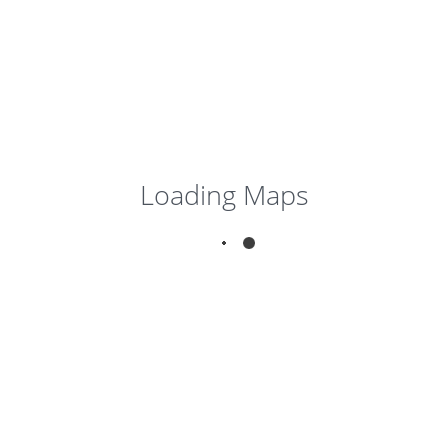
€125,00
/nacht
Loading Maps
Luxus wohnung Diana
– Brela
Brela, Croatia
13
Schließen