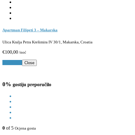
Apartman Filipeti 3 – Makarska
Ulica Kralja Petra Krešimira IV 30/1, Makarska, Croatia
€100,00
/noć
Rezerviraj
Close
0%
gostiju preporučilo
0
of 5
Ocjena gosta