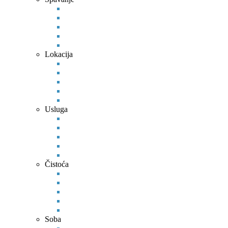
Lokacija
Usluga
Čistoća
Soba