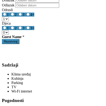
Dolazak
Odlazak
Odrasli
1
2
3
4+
Djeca
1
2
3
3+
Guest Name
*
Sadržaji
Klima uređaj
Kuhinja
Parking
TV
Wi-Fi internet
Pogodnosti