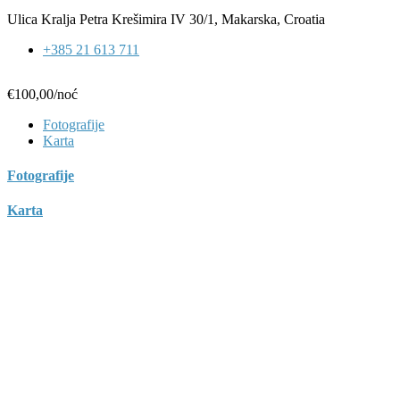
Ulica Kralja Petra Krešimira IV 30/1, Makarska, Croatia
+385 21 613 711
€100,00
/noć
Fotografije
Karta
Fotografije
Karta