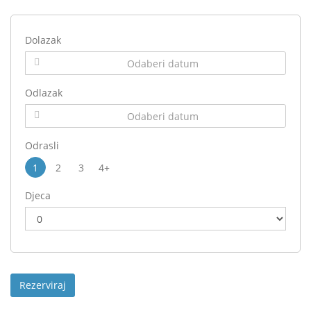
Dolazak
Odlazak
Odrasli
1
2
3
4+
Djeca