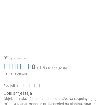
0%
gostiju preporučilo
0
of 5
Ocjena gosta
nema recenzija
Podijeli
Opis smještaja
Objekt se nalazi 2 minute hoda od plaže. Na raspolaganju je
roštilj, a iz apartmana se pruža pogled na planinu. Apartman