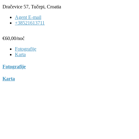
Dračevice 57, Tučepi, Croatia
Agent E-mail
+38521613711
€60,00
/noć
Fotografije
Karta
Fotografije
Karta