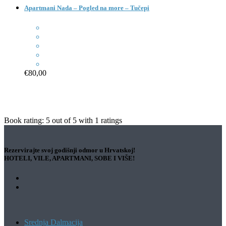
Apartmani Nada – Pogled na more – Tučepi
€80,00
Book rating:
5
out of
5
with
1
ratings
Rezervirajte svoj godišnji odmor u Hrvatskoj!
HOTELI, VILE, APARTMANI, SOBE I VIŠE!
Srednja Dalmacija