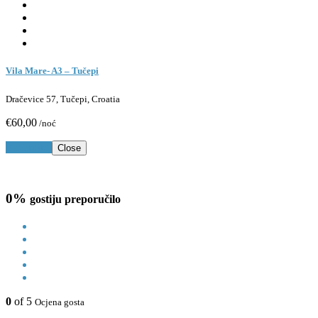
Vila Mare- A3 – Tučepi
Dračevice 57, Tučepi, Croatia
€60,00
/noć
Rezerviraj
Close
0%
gostiju preporučilo
0
of 5
Ocjena gosta