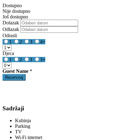
Dostupno
Nije dostupno
Još dostupno
Dolazak
Odlazak
Odrasli
1
2
3
4+
Djeca
1
2
3
3+
Guest Name
*
Sadržaji
Kuhinja
Parking
TV
Wi-Fi internet