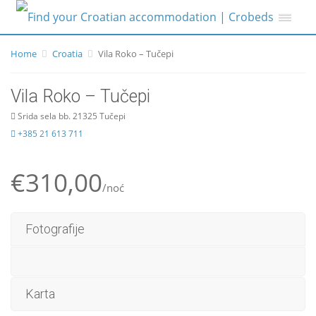
Home
Croatia
Vila Roko – Tučepi
Vila Roko – Tučepi
Srida sela bb. 21325 Tučepi
+385 21 613 711
€310,00
/noć
Fotografije
Karta