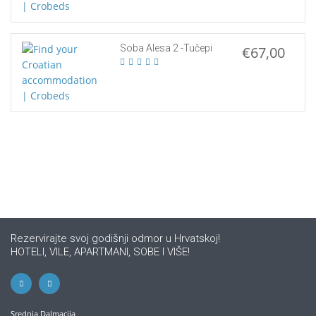
Soba Alesa 2 -Tučepi
€67,00
Rezervirajte svoj godišnji odmor u Hrvatskoj!
HOTELI, VILE, APARTMANI, SOBE I VIŠE!
Srednja Dalmacija