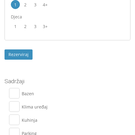
1
2
3
4+
Djeca
1
2
3
3+
Sadržaji
Bazen
Klima uređaj
Kuhinja
Parking