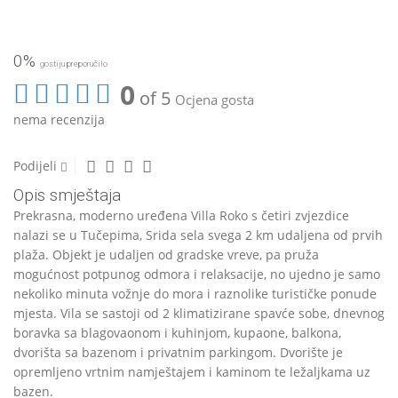
0%
gostiju preporučilo
0
of 5
Ocjena gosta
nema recenzija
Podijeli
Opis smještaja
Prekrasna, moderno uređena Villa Roko s četiri zvjezdice
nalazi se u Tučepima, Srida sela svega 2 km udaljena od prvih
plaža. Objekt je udaljen od gradske vreve, pa pruža
mogućnost potpunog odmora i relaksacije, no ujedno je samo
nekoliko minuta vožnje do mora i raznolike turističke ponude
mjesta. Vila se sastoji od 2 klimatizirane spavće sobe, dnevnog
boravka sa blagovaonom i kuhinjom, kupaone, balkona,
dvorišta sa bazenom i privatnim parkingom. Dvorište je
opremljeno vrtnim namještajem i kaminom te ležaljkama uz
bazen.