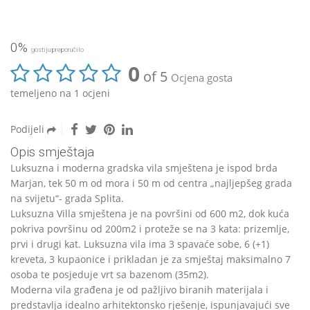
0%
gostiju preporučilo
0
of 5
Ocjena gosta
temeljeno na 1 ocjeni
Podijeli
Opis smještaja
Luksuzna i moderna gradska vila smještena je ispod brda
Marjan, tek 50 m od mora i 50 m od centra „najljepšeg grada
na svijetu“- grada Splita.
Luksuzna Villa smještena je na površini od 600 m2, dok kuća
pokriva površinu od 200m2 i proteže se na 3 kata: prizemlje,
prvi i drugi kat. Luksuzna vila ima 3 spavaće sobe, 6 (+1)
kreveta, 3 kupaonice i prikladan je za smještaj maksimalno 7
osoba te posjeduje vrt sa bazenom (35m2).
Moderna vila građena je od pažljivo biranih materijala i
predstavlja idealno arhitektonsko rješenje, ispunjavajući sve