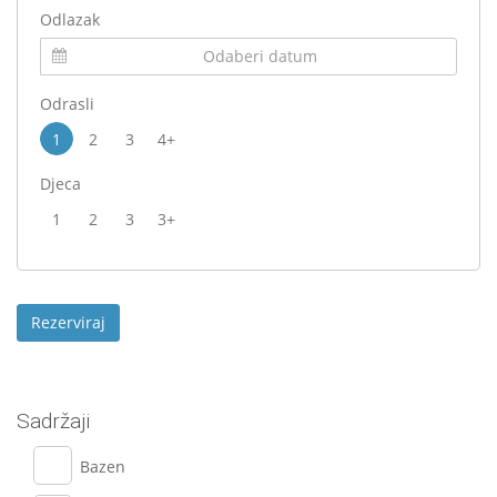
Odlazak
Odrasli
1
2
3
4+
Djeca
1
2
3
3+
Sadržaji
Bazen