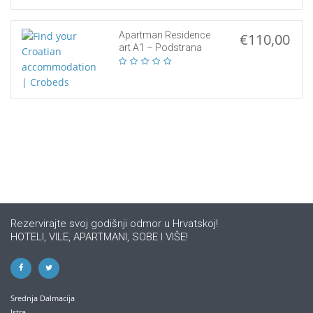
Apartman Residence
€110,00
art A1 – Podstrana
Rezervirajte svoj godišnji odmor u Hrvatskoj!
HOTELI, VILE, APARTMANI, SOBE I VIŠE!
Srednja Dalmacija
Istra