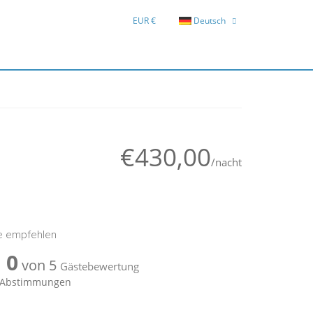
EUR €
Deutsch
English
Hrvatski
€430,00
/nacht
e empfehlen
0
von 5
Gästebewertung
1 Abstimmungen