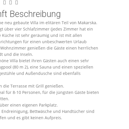
nft Beschreibung
ine neu gebaute Villa im elitären Teil von Makarska.
ügt über vier Schlafzimmer (jedes Zimmer hat ein
e Küche ist sehr geräumig und ist mit allen
richtungen für einen unbeschwerten Urlaub
m Wohnzimmer genießen die Gäste einen herrlichen
dt und die Inseln.
öne Villa bietet ihren Gästen auch einen sehr
pool (80 m 2), eine Sauna und einen speziellen
egestühle und Außendusche sind ebenfalls
 die Terrasse mit Grill genießen.
deal für 8-10 Personen, für die jüngsten Gäste bieten
tten.
t über einen eigenen Parkplatz.
, Endreinigung, Bettwäsche und Handtücher sind
ffen und es gibt keinen Aufpreis.