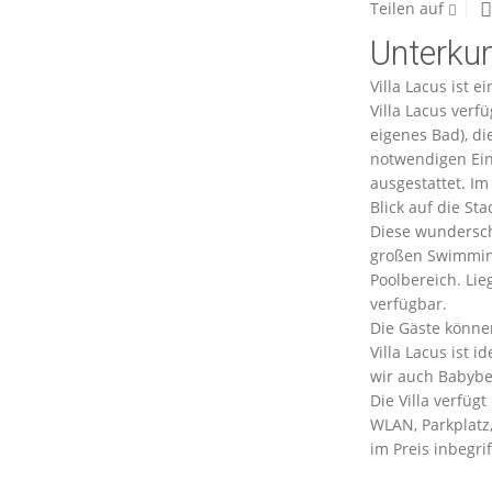
Teilen auf
Unterku
Villa Lacus ist e
Villa Lacus verf
eigenes Bad), di
notwendigen Ein
ausgestattet. I
Blick auf die Sta
Diese wundersch
großen Swimming
Poolbereich. Li
verfügbar.
Die Gäste können
Villa Lacus ist i
wir auch Babybe
Die Villa verfüg
WLAN, Parkplatz
im Preis inbegri